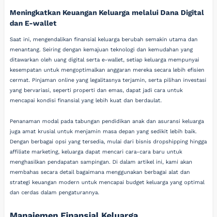
Meningkatkan Keuangan Keluarga melalui Dana Digital
dan E-wallet
Saat ini, mengendalikan finansial keluarga berubah semakin utama dan
menantang. Seiring dengan kemajuan teknologi dan kemudahan yang
ditawarkan oleh uang digital serta e-wallet, setiap keluarga mempunyai
kesempatan untuk mengoptimalkan anggaran mereka secara lebih efisien
cermat. Pinjaman online yang legalitasnya terjamin, serta pilihan investasi
yang bervariasi, seperti properti dan emas, dapat jadi cara untuk
mencapai kondisi finansial yang lebih kuat dan berdaulat.
Penanaman modal pada tabungan pendidikan anak dan asuransi keluarga
juga amat krusial untuk menjamin masa depan yang sedikit lebih baik.
Dengan berbagai opsi yang tersedia, mulai dari bisnis dropshipping hingga
affiliate marketing, keluarga dapat mencari cara-cara baru untuk
menghasilkan pendapatan sampingan. Di dalam artikel ini, kami akan
membahas secara detail bagaimana menggunakan berbagai alat dan
strategi keuangan modern untuk mencapai budget keluarga yang optimal
dan cerdas dalam pengaturannya.
Manajemen Finansial Keluarga