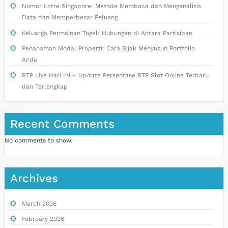
Nomor Lotre Singapore: Metode Membaca dan Menganalisis
Data dan Memperbesar Peluang
Keluarga Permainan Togel: Hubungan di Antara Partisipan
Penanaman Modal Properti: Cara Bijak Menyusun Portfolio
Anda
RTP Live Hari Ini – Update Persentase RTP Slot Online Terbaru
dan Terlengkap
Recent Comments
No comments to show.
Archives
March 2026
February 2026