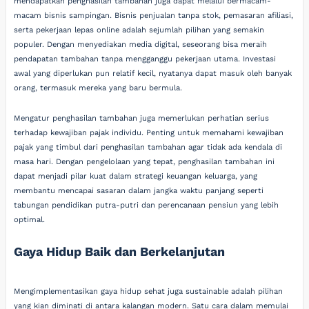
mendapatkan penghasilan tambahan juga dapat melalui bermacam-
macam bisnis sampingan. Bisnis penjualan tanpa stok, pemasaran afiliasi,
serta pekerjaan lepas online adalah sejumlah pilihan yang semakin
populer. Dengan menyediakan media digital, seseorang bisa meraih
pendapatan tambahan tanpa mengganggu pekerjaan utama. Investasi
awal yang diperlukan pun relatif kecil, nyatanya dapat masuk oleh banyak
orang, termasuk mereka yang baru bermula.
Mengatur penghasilan tambahan juga memerlukan perhatian serius
terhadap kewajiban pajak individu. Penting untuk memahami kewajiban
pajak yang timbul dari penghasilan tambahan agar tidak ada kendala di
masa hari. Dengan pengelolaan yang tepat, penghasilan tambahan ini
dapat menjadi pilar kuat dalam strategi keuangan keluarga, yang
membantu mencapai sasaran dalam jangka waktu panjang seperti
tabungan pendidikan putra-putri dan perencanaan pensiun yang lebih
optimal.
Gaya Hidup Baik dan Berkelanjutan
Mengimplementasikan gaya hidup sehat juga sustainable adalah pilihan
yang kian diminati di antara kalangan modern. Satu cara dalam memulai