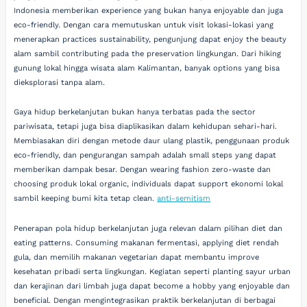
Indonesia memberikan experience yang bukan hanya enjoyable dan juga
eco-friendly. Dengan cara memutuskan untuk visit lokasi-lokasi yang
menerapkan practices sustainability, pengunjung dapat enjoy the beauty
alam sambil contributing pada the preservation lingkungan. Dari hiking
gunung lokal hingga wisata alam Kalimantan, banyak options yang bisa
dieksplorasi tanpa alam.
Gaya hidup berkelanjutan bukan hanya terbatas pada the sector
pariwisata, tetapi juga bisa diaplikasikan dalam kehidupan sehari-hari.
Membiasakan diri dengan metode daur ulang plastik, penggunaan produk
eco-friendly, dan pengurangan sampah adalah small steps yang dapat
memberikan dampak besar. Dengan wearing fashion zero-waste dan
choosing produk lokal organic, individuals dapat support ekonomi lokal
sambil keeping bumi kita tetap clean.
anti-semitism
Penerapan pola hidup berkelanjutan juga relevan dalam pilihan diet dan
eating patterns. Consuming makanan fermentasi, applying diet rendah
gula, dan memilih makanan vegetarian dapat membantu improve
kesehatan pribadi serta lingkungan. Kegiatan seperti planting sayur urban
dan kerajinan dari limbah juga dapat become a hobby yang enjoyable dan
beneficial. Dengan mengintegrasikan praktik berkelanjutan di berbagai