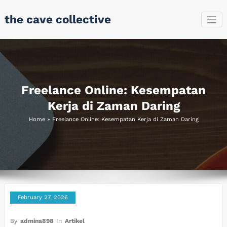
Skip
the cave collective
to
content
Freelance Online: Kesempatan
Kerja di Zaman Daring
Home
»
Freelance Online: Kesempatan Kerja di Zaman Daring
February 27, 2026
By
admina898
In
Artikel