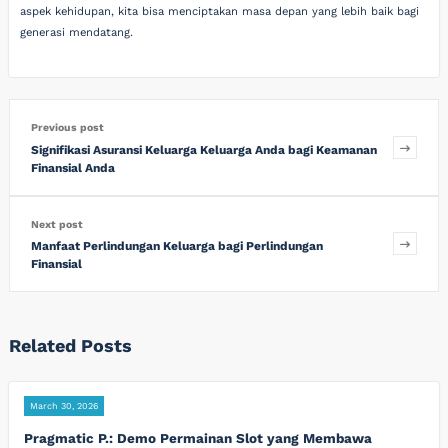
aspek kehidupan, kita bisa menciptakan masa depan yang lebih baik bagi
generasi mendatang.
Previous post
Signifikasi Asuransi Keluarga Keluarga Anda bagi Keamanan
Finansial Anda
Next post
Manfaat Perlindungan Keluarga bagi Perlindungan
Finansial
Related Posts
March 30, 2026
Pragmatic P.: Demo Permainan Slot yang Membawa