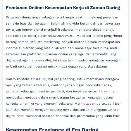
Freelance Online: Kesempatan Kerja di Zaman Daring
Di zaman dunia maya sebagaimana hampir saat ini, peluang pekerjaan
semakin luas dan beragam. Sejumlah individu berpindah dari pekerjaan
pekerjaan konvensional menjadi freelancer, membuka akses menuju
libertasi saat bekerja dan keluwesan waktu. Mulai dari bisnis pengiriman
barang sampai affiliate marketing, banyak metode dalam mendapatkan
income suplemen yang bisa dilakukan dari mana saja. Selain itu, melalui
ketersediaan platform pinjaman online yang legal dan alternatif uang
digital sebagaimana e-wallet, kita bisa lebih mudah mengatur keuangan
pribadi serta berinvestasi untuk masa depan yang akan datang.
Dalam konteks situasi ini, hal yang penting untuk memahami beragam
opsi yang tersedia tersedia, contohnya tabungan pendidikan anak,
asuransi keluarga, investasi properti, dan investasi emas. Ini semua
merupakan metode dalam membangun kestabilan keuangan dalam
konteks dinamika yang ekonomi sekarang. Mari kita semua telusuri lebih
jauh dan meneliti beragam peluang serta tips untuk menggunakan era
digital demi mencapai sasaran finansial dan profesional yang lebih baik.
Kesempatan Freelance di Era Daring