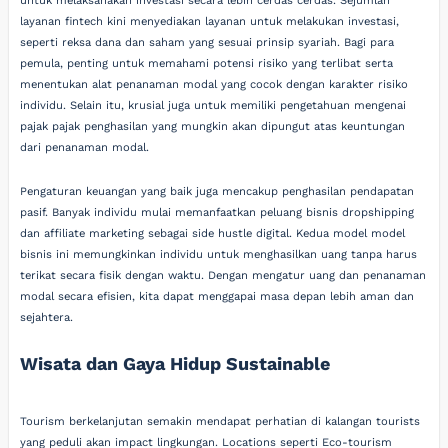
untuk melaksanakan investasi secara lebih cerdas cerdas. Sejumlah
layanan fintech kini menyediakan layanan untuk melakukan investasi,
seperti reksa dana dan saham yang sesuai prinsip syariah. Bagi para
pemula, penting untuk memahami potensi risiko yang terlibat serta
menentukan alat penanaman modal yang cocok dengan karakter risiko
individu. Selain itu, krusial juga untuk memiliki pengetahuan mengenai
pajak pajak penghasilan yang mungkin akan dipungut atas keuntungan
dari penanaman modal.
Pengaturan keuangan yang baik juga mencakup penghasilan pendapatan
pasif. Banyak individu mulai memanfaatkan peluang bisnis dropshipping
dan affiliate marketing sebagai side hustle digital. Kedua model model
bisnis ini memungkinkan individu untuk menghasilkan uang tanpa harus
terikat secara fisik dengan waktu. Dengan mengatur uang dan penanaman
modal secara efisien, kita dapat menggapai masa depan lebih aman dan
sejahtera.
Wisata dan Gaya Hidup Sustainable
Tourism berkelanjutan semakin mendapat perhatian di kalangan tourists
yang peduli akan impact lingkungan. Locations seperti Eco-tourism