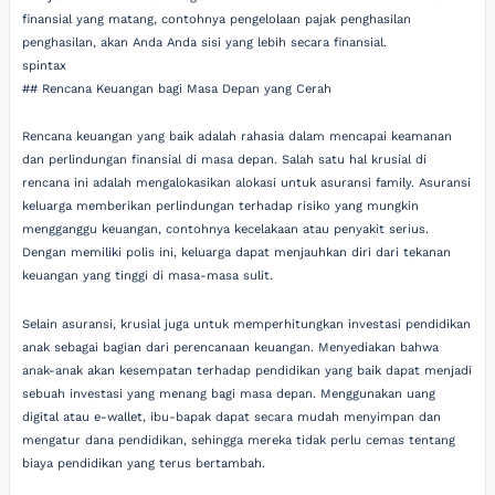
finansial yang matang, contohnya pengelolaan pajak penghasilan
penghasilan, akan Anda Anda sisi yang lebih secara finansial.
spintax
## Rencana Keuangan bagi Masa Depan yang Cerah
Rencana keuangan yang baik adalah rahasia dalam mencapai keamanan
dan perlindungan finansial di masa depan. Salah satu hal krusial di
rencana ini adalah mengalokasikan alokasi untuk asuransi family. Asuransi
keluarga memberikan perlindungan terhadap risiko yang mungkin
mengganggu keuangan, contohnya kecelakaan atau penyakit serius.
Dengan memiliki polis ini, keluarga dapat menjauhkan diri dari tekanan
keuangan yang tinggi di masa-masa sulit.
Selain asuransi, krusial juga untuk memperhitungkan investasi pendidikan
anak sebagai bagian dari perencanaan keuangan. Menyediakan bahwa
anak-anak akan kesempatan terhadap pendidikan yang baik dapat menjadi
sebuah investasi yang menang bagi masa depan. Menggunakan uang
digital atau e-wallet, ibu-bapak dapat secara mudah menyimpan dan
mengatur dana pendidikan, sehingga mereka tidak perlu cemas tentang
biaya pendidikan yang terus bertambah.