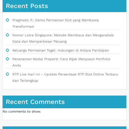
Recent Posts
Pragmatic P.: Demo Permainan Slot yang Membawa
Transformasi
Nomor Lotre Singapore: Metode Membaca dan Menganalisis
Data dan Memperbesar Peluang
Keluarga Permainan Togel: Hubungan di Antara Partisipan
Penanaman Modal Properti: Cara Bijak Menyusun Portfolio
Anda
RTP Live Hari Ini – Update Persentase RTP Slot Online Terbaru
dan Terlengkap
Recent Comments
No comments to show.