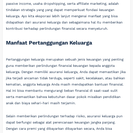
passive income, usaha dropshipping, serta affiliate marketing, adalah
tindakan strategis yang yang dapat memperkuat fondasi keuangan
keluarga. Ayo kita eksporasi lebih lanjut mengenai manfaat yang bisa
didapatkan dari asuransi keluarga dan sebagaimana hal itu memberikan
kontribusi terhadap perlindungan finansial secara menyeluruh.
Manfaat Pertanggungan Keluarga
Pertanggungan keluarga merupakan sebuah jenis keuangan yang penting
guna memberikan perlindungan finansial keuangan kepada anggota
keluarga. Dengan memiliki asuransi keluarga, Anda dapat memastikan jika
jika terjadi ancaman tidak terduga, seperti sakit, kecelakaan, atau bahkan
kematian, anggota keluarga Anda masih mendapatkan bantuan finansial.
Hal ini bisa membantu mengurangi beban finansial di saat-saat sulit
serta memastikan bahwa kebutuhan dasar pokok misalkan pendidikan
anak dan biaya sehari-hari masih terjamin.
Selain memberikan perlindungan terhadap risiko, asuransi keluarga pun
dapat berfungsi sebagai alat perencanaan keuangan jangka panjang.
Dengan cara premi yang dibayarkan dibayarkan secara, Anda bisa