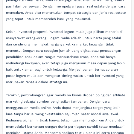
peningkatan nilai harta, akan tetapi juga dapat memberikan penghasilan
pasif dari penyewaan. Dengan mempelajari pasar real estate dengan cara
mendalam, Anda bisa menentukan tempat strategis dan jenis real estate
yang tepat untuk memperoleh hasil yang maksimal.
Selain, investasi properti, investasi logam mulia juga pilihan menarik di
masyarakat orang-orang. Logam mulia adalah untuk harta yang stabil
dan cenderung meningkat harganya ketika market keuangan tidak
menentu. Dengan cara sebagian jumlah uang digital atau pencadangan
pendidikan anak dalam rangka menpurchase emas, anda tak hanya
melindungi kekayaan, akan tetapi juga menyusun masa depan yang lebih
baik untuk aman bagi untuk keluarga. Menjadi paham terhadap arah
pasar logam mulia dan mengatur timing waktu untuk berinvestasi yang
merupakan rahasia dalam strategi ini.
Terakhir, pertimbangkan agar membuka bisnis dropshipping dan affiliate
marketing sebagai sumber penghasilan tambahan. Dengan cara
menggunakan media online, Anda dapat menjangkau target yang lebih
luas tanpa harus menginvestasikan sejumlah besar modal awal awal.
Keduanya pilihan ini tidak hanya, tetapi juga memungkinkan Anda untuk
mempelajari berkenaan dengan dunia perniagaan sambil tetap menjalani
menjalani utama Anda. Mengombinasikan taktik bisnis ini serta rencana