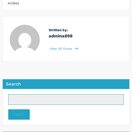
Artikel
Written by:
admina898
View All Posts
Search
Search